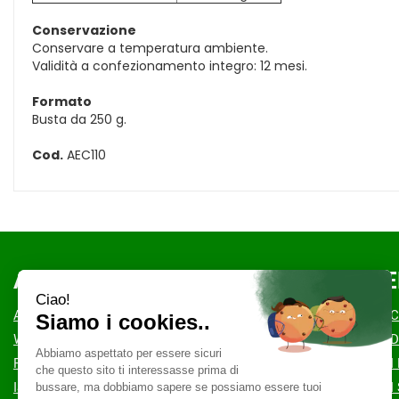
Conservazione
Conservare a temperatura ambiente.
Validità a confezionamento integro: 12 mesi.
Formato
Busta da 250 g.
Cod.
AEC110
AREA UTENTE
LINK VE
ACCEDI
COOKIE POLI
WISHLIST
CONDIZIONI D
REGISTRATI
MODALITÀ DI
ISCRIZIONE ALLA NEWSLETTER
MODALITÀ DI 