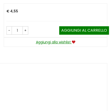
Prezzo
€ 4,55
AGGIUNGI AL CARRELLO
-
+
Aggiungi alla wishlist