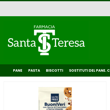
Passa
al
contenuto
principale
Farmacia
Santa
Teresa
PANE
PASTA
BISCOTTI
SOSTITUTI DEL PANE. 