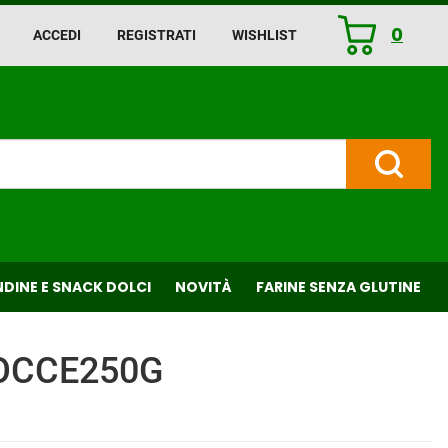
0
ACCEDI
REGISTRATI
WISHLIST
ARTICOLI
INSERITI
Cerca P
DINE E SNACK DOLCI
NOVITÀ
FARINE SENZA GLUTINE
GOCCE250G