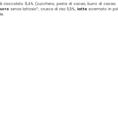
i cioccolato 9,4% (zucchero, pasta di cacao, burro di cacao; em
urro
senza lattosio*, crusca di riso 5,5%,
latte
scremato in polve
le.