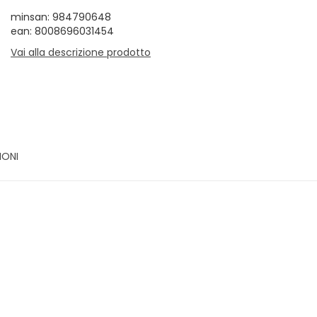
minsan: 984790648
ean: 8008696031454
Vai alla descrizione prodotto
IONI