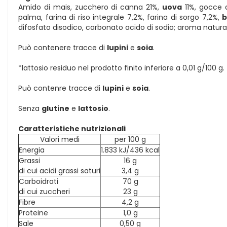
Amido di mais, zucchero di canna 21%,
uova
11%, gocce d
palma, farina di riso integrale 7,2%, farina di sorgo 7,2%,
b
difosfato disodico, carbonato acido di sodio; aroma natura
Può contenere tracce di
lupini
e
soia
.
*lattosio residuo nel prodotto finito inferiore a 0,01 g/100 g.
Può contenre tracce di
lupini
e
soia
.
Senza
glutine
e
lattosio
.
Caratteristiche nutrizionali
Valori medi
per 100 g
Energia
1.833 kJ/436 kcal
Grassi
16 g
di cui acidi grassi saturi
3,4 g
Carboidrati
70 g
di cui zuccheri
23 g
Fibre
4,2 g
Proteine
1,0 g
Sale
0,50 g