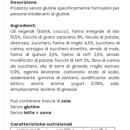
Descrizione
Prodotto senza glutine specificamente formulato per
persone intolleranti al glutine.
Ingredienti
Oli vegetali (karitè, cocco), farina integrale di riso
10,5%, fiocchi di grano saraceno 9%, fecola di patate,
destrosio, zucchero, farina di miglio 4,5%, zucchero di
canna, sciroppo di zucchero invertito, amido di mais,
farina di quinoa 3,5%, farina di teff 2,5%, amido
modificato di patate, fiocchi di teff 2%, fibra di canna
da zucchero, olio di semi di girasole, miglio estruso
0,9%, agente lievitante: carbonato acido di sodio,
addensante: gomma di xantano, acidificante: acido
lattico, aromi, aroma yogurt 0,08%, sale,
emulsionante: lecitine di girasole.
Può contenere tracce di
soia
.
Senza
glutine
.
Senza
latte
e
uova
.
Caratteristiche nutrizionali