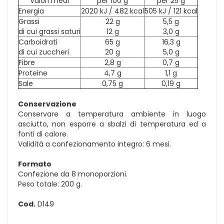
Valori medi
per 100 g
per 25 g
Energia
2020 kJ / 482 kcal
505 kJ / 121 kcal
Grassi
22 g
5,5 g
di cui grassi saturi
12 g
3,0 g
Carboidrati
65 g
16,3 g
di cui zuccheri
20 g
5,0 g
Fibre
2,8 g
0,7 g
Proteine
4,7 g
1,1 g
Sale
0,75 g
0,19 g
Conservazione
Conservare a temperatura ambiente in luogo
asciutto, non esporre a sbalzi di temperatura ed a
fonti di calore.
Validità a confezionamento integro: 6 mesi.
Formato
Confezione da 8 monoporzioni.
Peso totale: 200 g.
Cod.
D149