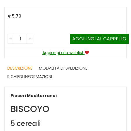
Prezzo
€ 5,70
AGGIUNGI AL CARRELLO
-
+
Aggiungi alla wishlist
DESCRIZIONE
MODALITÀ DI SPEDIZIONE
RICHIEDI INFORMAZIONI
Piaceri Mediterranei
BISCOYO
5 cereali