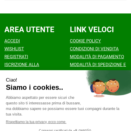
AREA UTENTE
LINK VELOCI
ACCEDI
COOKIE POLICY
WISHLIST
CONDIZIONI DI VENDITA
REGISTRATI
MODALITÀ DI PAGAMENTO
ISCRIZIONE ALLA
MODALITÀ DI SPEDIZIONE E
NEWSLETTER
RITIRO
CONTATTI
INFORMATIVA PRIVACY
Farmacia Santa Teresa Como
- Viale F.lli Rosselli 35
22100 Como (CO)
info@farmaciasantateresacomo.it
|
Tel.:
031.57.46.30
| P.Iva: 03170910131 | Numero R.E.A.: