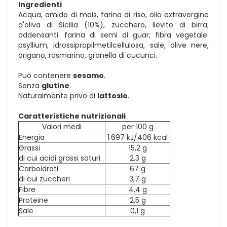
Ingredienti
Acqua, amido di mais, farina di riso, olio extravergine
d'oliva di Sicilia (10%), zucchero, lievito di birra;
addensanti: farina di semi di guar; fibra vegetale:
psyllium; idrossipropilmetilcellulosa, sale, olive nere,
origano, rosmarino, granella di cucunci.
Può contenere
sesamo
.
Senza
glutine
.
Naturalmente privo di
lattosio
.
Caratteristiche nutrizionali
Valori medi
per 100 g
Energia
1.697 kJ/406 kcal
Grassi
15,2 g
di cui acidi grassi saturi
2,3 g
Carboidrati
67 g
di cui zuccheri
3,7 g
Fibre
4,4 g
Proteine
2,5 g
Sale
0,1 g