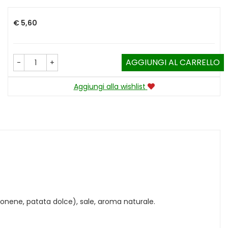
Prezzo
€ 5,60
AGGIUNGI AL CARRELLO
-
+
Aggiungi alla wishlist
monene, patata dolce), sale, aroma naturale.