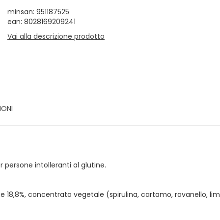
minsan: 951187525
ean: 8028169209241
Vai alla descrizione prodotto
IONI
persone intolleranti al glutine.
ne 18,8%, concentrato vegetale (spirulina, cartamo, ravanello, li