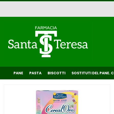
Passa
al
contenuto
principale
Farmacia
Santa
Teresa
PANE
PASTA
BISCOTTI
SOSTITUTI DEL PANE. 