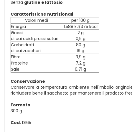
Senza
glutine e lattosio
.
Caratteristiche nutrizionali
Valori medi
per 100 g
Energia
1.588 kJ/375 kcal
Grassi
2 g
di cui acidi grassi saturi
0,5 g
Carboidrati
80 g
di cui zuccheri
19 g
Fibre
3,9 g
Proteine
7,2 g
Sale
0,71 g
Conservazione
Conservare a temperatura ambiente nell'imballo originale 
richiudere bene il sacchetto per mantenere il prodotto fr
Formato
300 g.
Cod.
D165