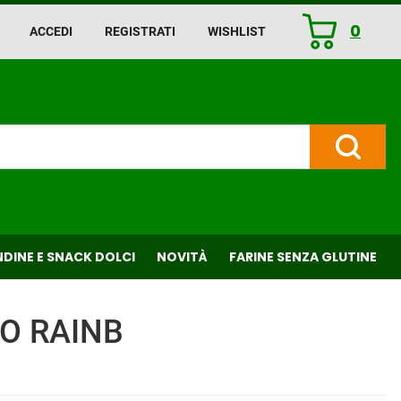
0
ACCEDI
REGISTRATI
WISHLIST
ARTICOLI
INSERITI
Cerca P
DINE E SNACK DOLCI
NOVITÀ
FARINE SENZA GLUTINE
RO RAINB