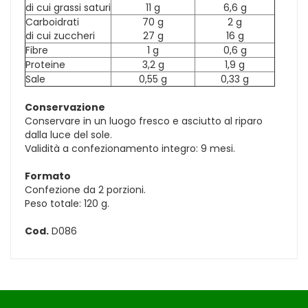
di cui grassi saturi
11 g
6,6 g
Carboidrati
70 g
2 g
di cui zuccheri
27 g
16 g
Fibre
1 g
0,6 g
Proteine
3,2 g
1,9 g
Sale
0,55 g
0,33 g
Conservazione
Conservare in un luogo fresco e asciutto al riparo
dalla luce del sole.
Validità a confezionamento integro: 9 mesi.
Formato
Confezione da 2 porzioni.
Peso totale: 120 g.
Cod.
D086