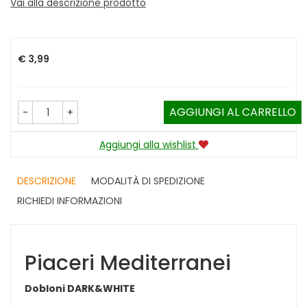
Vai alla descrizione prodotto
Prezzo
€ 3,99
AGGIUNGI AL CARRELLO
-
+
Aggiungi alla wishlist
DESCRIZIONE
MODALITÀ DI SPEDIZIONE
RICHIEDI INFORMAZIONI
Piaceri Mediterranei
Dobloni DARK&WHITE