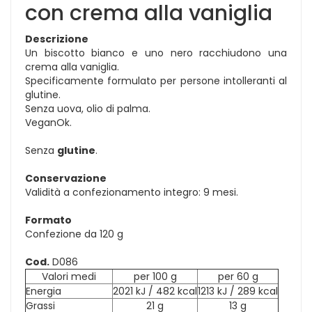
con crema alla vaniglia
Descrizione
Un biscotto bianco e uno nero racchiudono una
crema alla vaniglia.
Specificamente formulato per persone intolleranti al
glutine.
Senza uova, olio di palma.
VeganOk.
Senza
glutine
.
Conservazione
Validità a confezionamento integro: 9 mesi.
Formato
Confezione da 120 g
Cod.
D086
Valori medi
per 100 g
per 60 g
Energia
2021 kJ / 482 kcal
1213 kJ / 289 kcal
Grassi
21 g
13 g