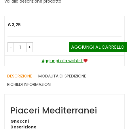
Vai alla descrizione prodotto
Prezzo
€ 3,25
AGGIUNGI AL CARRELLO
-
+
Aggiungi alla wishlist
DESCRIZIONE
MODALITÀ DI SPEDIZIONE
RICHIEDI INFORMAZIONI
Piaceri Mediterranei
Gnocchi
Descrizione