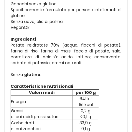
Gnocchi senza glutine.
Specificamente formulato per persone intolleranti al
glutine.
Senza uova, olio di palma.
VeganOk.
Ingredienti
Patate reidratate 70% (acqua, fiocchi di patate),
farina di riso, farina di mais, fecola di patate, sale;
correttore di acidità: acido lattico; conservante:
sorbato di potassio; aromi naturali.
Senza
glutine
.
Caratteristiche nutrizionali
Valori medi
per 100 g
641 kJ
Energia
151 kcal
Grassi
0,2 g
di cui acidi grassi saturi
<0,1 g
Carboidrati
33,9 g
di cui zuccheri
0,1 g