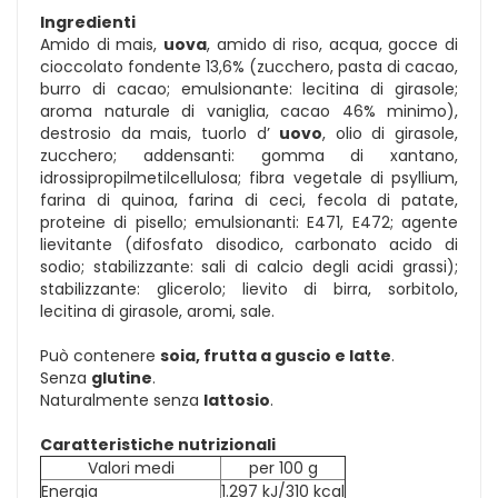
Ingredienti
Amido di mais,
uova
, amido di riso, acqua, gocce di
cioccolato fondente 13,6% (zucchero, pasta di cacao,
burro di cacao; emulsionante: lecitina di girasole;
aroma naturale di vaniglia, cacao 46% minimo),
destrosio da mais, tuorlo d’
uovo
, olio di girasole,
zucchero; addensanti: gomma di xantano,
idrossipropilmetilcellulosa; fibra vegetale di psyllium,
farina di quinoa, farina di ceci, fecola di patate,
proteine di pisello; emulsionanti: E471, E472; agente
lievitante (difosfato disodico, carbonato acido di
sodio; stabilizzante: sali di calcio degli acidi grassi);
stabilizzante: glicerolo; lievito di birra, sorbitolo,
lecitina di girasole, aromi, sale.
Può contenere
soia, frutta a guscio e latte
.
Senza
glutine
.
Naturalmente senza
lattosio
.
Caratteristiche nutrizionali
Valori medi
per 100 g
Energia
1.297 kJ/310 kcal