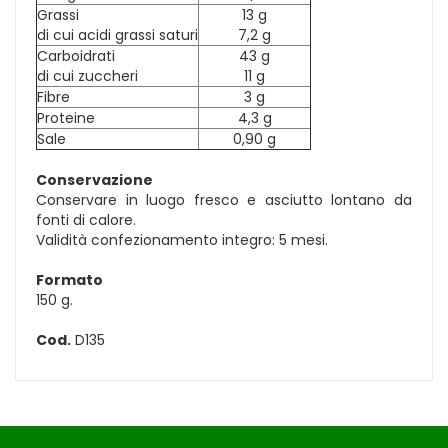
Grassi
13 g
di cui acidi grassi saturi
7,2 g
Carboidrati
43 g
di cui zuccheri
11 g
Fibre
3 g
Proteine
4,3 g
Sale
0,90 g
Conservazione
Conservare in luogo fresco e asciutto lontano da
fonti di calore.
Validità confezionamento integro: 5 mesi.
Formato
150 g.
Cod.
D135