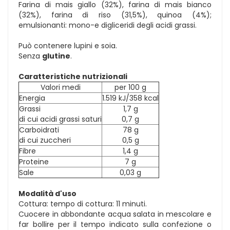
Farina di mais giallo (32%), farina di mais bianco
(32%), farina di riso (31,5%), quinoa (4%);
emulsionanti: mono-e digliceridi degli acidi grassi.
Può contenere lupini e soia.
Senza
glutine
.
Caratteristiche nutrizionali
Valori medi
per 100 g
Energia
1.519 kJ/358 kcal
Grassi
1,7 g
di cui acidi grassi saturi
0,7 g
Carboidrati
78 g
di cui zuccheri
0,5 g
Fibre
1,4 g
Proteine
7 g
Sale
0,03 g
Modalità d'uso
Cottura: tempo di cottura: 11 minuti.
Cuocere in abbondante acqua salata in mescolare e
far bollire per il tempo indicato sulla confezione o