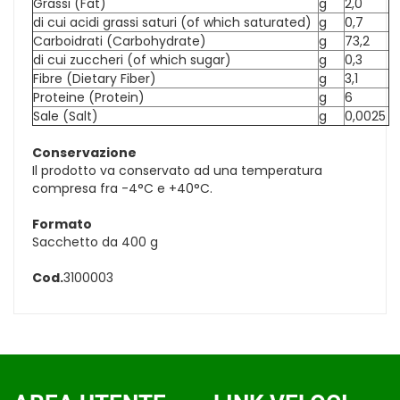
Grassi (Fat)
g
2,0
di cui acidi grassi saturi (of which saturated)
g
0,7
Carboidrati (Carbohydrate)
g
73,2
di cui zuccheri (of which sugar)
g
0,3
Fibre (Dietary Fiber)
g
3,1
Proteine (Protein)
g
6
Sale (Salt)
g
0,0025
Conservazione
Il prodotto va conservato ad una temperatura
compresa fra -4°C e +40°C.
Formato
Sacchetto da 400 g
Cod.
3100003