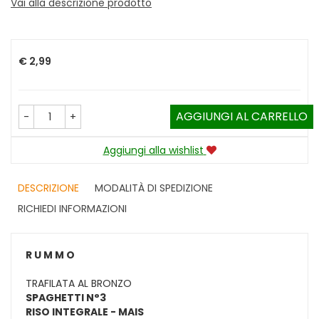
Vai alla descrizione prodotto
Prezzo
€ 2,99
AGGIUNGI AL CARRELLO
-
+
Aggiungi alla wishlist
DESCRIZIONE
MODALITÀ DI SPEDIZIONE
RICHIEDI INFORMAZIONI
R U M M O
TRAFILATA AL BRONZO
SPAGHETTI
N°3
RISO INTEGRALE - MAIS