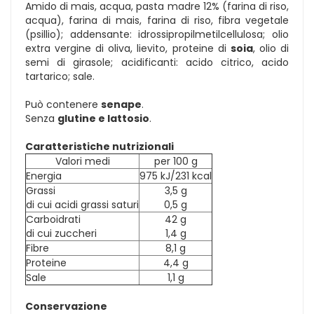
Amido di mais, acqua, pasta madre 12% (farina di riso,
acqua), farina di mais, farina di riso, fibra vegetale
(psillio); addensante: idrossipropilmetilcellulosa; olio
extra vergine di oliva, lievito, proteine di
soia
, olio di
semi di girasole; acidificanti: acido citrico, acido
tartarico; sale.
Può contenere
senape
.
Senza
glutine e lattosio
.
Caratteristiche nutrizionali
Valori medi
per 100 g
Energia
975 kJ/231 kcal
Grassi
3,5 g
di cui acidi grassi saturi
0,5 g
Carboidrati
42 g
di cui zuccheri
1,4 g
Fibre
8,1 g
Proteine
4,4 g
Sale
1,1 g
Conservazione