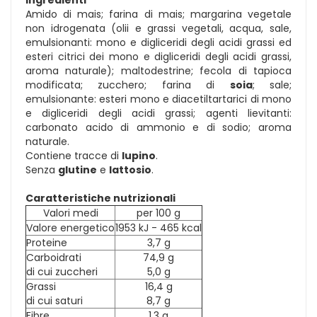
Amido di mais; farina di mais; margarina vegetale
non idrogenata (olii e grassi vegetali, acqua, sale,
emulsionanti: mono e digliceridi degli acidi grassi ed
esteri citrici dei mono e digliceridi degli acidi grassi,
aroma naturale); maltodestrine; fecola di tapioca
modificata; zucchero; farina di
soia
; sale;
emulsionante: esteri mono e diacetiltartarici di mono
e digliceridi degli acidi grassi; agenti lievitanti:
carbonato acido di ammonio e di sodio; aroma
naturale.
Contiene tracce di
lupino
.
Senza
glutine
e
lattosio
.
Caratteristiche nutrizionali
Valori medi
per 100 g
Valore energetico
1953 kJ - 465 kcal
Proteine
3,7 g
Carboidrati
74,9 g
di cui zuccheri
5,0 g
Grassi
16,4 g
di cui saturi
8,7 g
Fibre
1,3 g