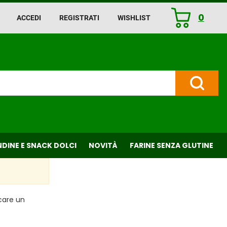
0
ACCEDI
REGISTRATI
WISHLIST
ARTICOLI
INSERITI
Cerca P
DINE E SNACK DOLCI
NOVITÀ
FARINE SENZA GLUTINE
rcare un