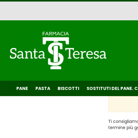
Passa
al
contenuto
principale
Farmacia
Santa
Teresa
PANE
PASTA
BISCOTTI
SOSTITUTI DEL PANE. 
Ti consigliamo
termine più g