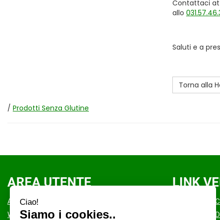
Contattaci at
allo
031.57.46
Saluti e a pr
Torna alla
/
Prodotti Senza Glutine
AREA UTENTE
LINK VE
ACCEDI
COOKIE POLI
WISHLIST
CONDIZIONI D