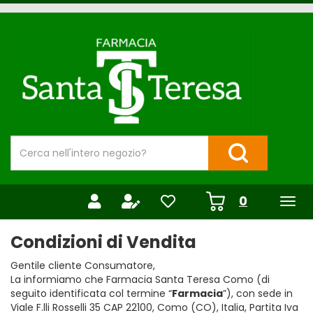
Passa
al
Farmacia
contenuto
Santa
principale
Teresa
Cerca
Prodotto
Cerca Prodotto
prodotti
0
inseriti
Condizioni di Vendita
Gentile cliente Consumatore,
La informiamo che Farmacia Santa Teresa Como (di
seguito identificata col termine “
Farmacia
”), con sede in
Viale F.lli Rosselli 35 CAP 22100, Como (CO), Italia, Partita Iva