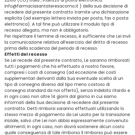
22100 (CO) Italia , indirizzo di posta elettronica:
info@farmaciasantateresacomo.it ) della sua decisione di
recedere dal presente contratto tramite una dichiarazione
esplicita (ad esempio lettera inviata per posta, fax o posta
elettronica). A tal fine può utilizzare il modulo tipo di
recesso allegato, ma non è obbligatorio.
Per rispettare il termine di recesso, è sufficiente che Lei invii
la comunicazione relativa all’esercizio del diritto di recesso
prima della scadenza del periodo di recesso.
Effetti del recesso
Se Lei recede dal presente contratto, Le saranno rimborsati
tutti i pagamenti che ha effettuato a nostro favore,
compresi i costi di consegna (ad eccezione dei costi
supplementari derivanti dalla Sua eventuale scelta di un
tipo di consegna diverso dal tipo meno costoso di
consegna standard da noi offerto), senza indebito ritardo e
in ogni caso non oltre 14 giorni dal giorno in cui siamo
informati della Sua decisione di recedere dal presente
contratto. Detti rimborsi saranno effettuati utilizzando lo
stesso mezzo di pagamento da Lei usato per la transazione
iniziale, salvo che Lei non abbia espressamente convenuto
altrimenti; in ogni caso, non dovrà sostenere alcun costo
quale conseguenza di tale rimborso Il rimborso può essere