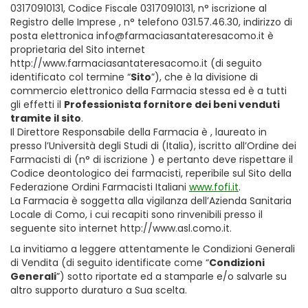
03170910131, Codice Fiscale 03170910131, n° iscrizione al
Registro delle Imprese , n° telefono 031.57.46.30, indirizzo di
posta elettronica info@farmaciasantateresacomo.it è
proprietaria del Sito internet
http://www.farmaciasantateresacomo.it (di seguito
identificato col termine “
Sito
”), che è la divisione di
commercio elettronico della Farmacia stessa ed è a tutti
gli effetti il
Professionista fornitore dei beni venduti
tramite il sito
.
Il Direttore Responsabile della Farmacia è , laureato in
presso l’Università degli Studi di (Italia), iscritto all’Ordine dei
Farmacisti di (n° di iscrizione ) e pertanto deve rispettare il
Codice deontologico dei farmacisti, reperibile sul Sito della
Federazione Ordini Farmacisti Italiani
www.fofi.it
.
La Farmacia è soggetta alla vigilanza dell’Azienda Sanitaria
Locale di Como, i cui recapiti sono rinvenibili presso il
seguente sito internet http://www.asl.como.it.
La invitiamo a leggere attentamente le Condizioni Generali
di Vendita (di seguito identificate come “
Condizioni
Generali
”) sotto riportate ed a stamparle e/o salvarle su
altro supporto duraturo a Sua scelta.