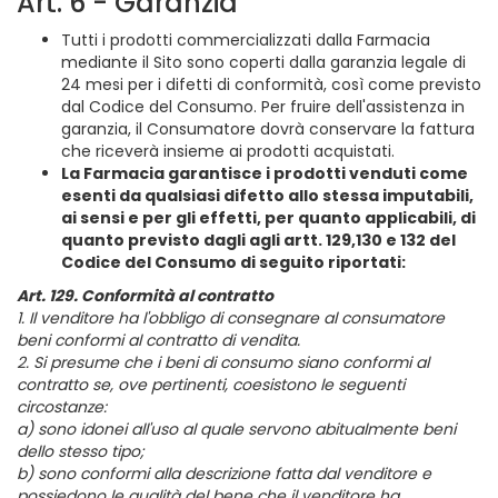
Art. 6 - Garanzia
Tutti i prodotti commercializzati dalla Farmacia
mediante il Sito sono coperti dalla garanzia legale di
24 mesi per i difetti di conformità, così come previsto
dal Codice del Consumo. Per fruire dell'assistenza in
garanzia, il Consumatore dovrà conservare la fattura
che riceverà insieme ai prodotti acquistati.
La Farmacia garantisce i prodotti venduti come
esenti da qualsiasi difetto allo stessa imputabili,
ai sensi e per gli effetti, per quanto applicabili, di
quanto previsto dagli agli artt. 129,130 e 132 del
Codice del Consumo di seguito riportati:
Art. 129. Conformità al contratto
1. Il venditore ha l'obbligo di consegnare al consumatore
beni conformi al contratto di vendita.
2. Si presume che i beni di consumo siano conformi al
contratto se, ove pertinenti, coesistono le seguenti
circostanze:
a) sono idonei all'uso al quale servono abitualmente beni
dello stesso tipo;
b) sono conformi alla descrizione fatta dal venditore e
possiedono le qualità del bene che il venditore ha