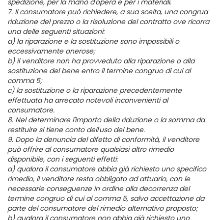
spedizione, per la mano d'opera e per i materiali.
7. Il consumatore può richiedere, a sua scelta, una congrua
riduzione del prezzo o la risoluzione del contratto ove ricorra
una delle seguenti situazioni:
a) la riparazione e la sostituzione sono impossibili o
eccessivamente onerose;
b) il venditore non ha provveduto alla riparazione o alla
sostituzione del bene entro il termine congruo di cui al
comma 5;
c) la sostituzione o la riparazione precedentemente
effettuata ha arrecato notevoli inconvenienti al
consumatore.
8. Nel determinare l'importo della riduzione o la somma da
restituire si tiene conto dell'uso del bene.
9. Dopo la denuncia del difetto di conformità, il venditore
può offrire al consumatore qualsiasi altro rimedio
disponibile, con i seguenti effetti:
a) qualora il consumatore abbia già richiesto uno specifico
rimedio, il venditore resta obbligato ad attuarlo, con le
necessarie conseguenze in ordine alla decorrenza del
termine congruo di cui al comma 5, salvo accettazione da
parte del consumatore del rimedio alternativo proposto;
b) qualora il consumatore non abbia già richiesto uno